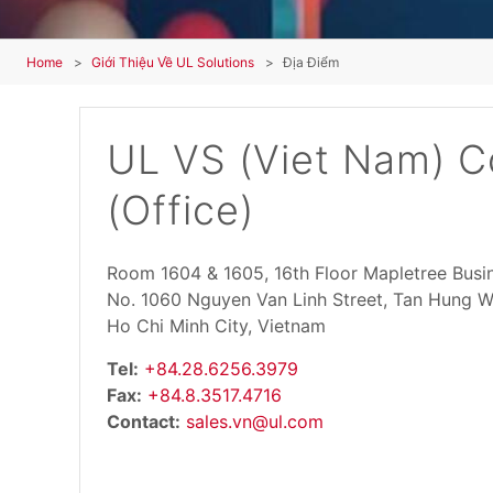
Home
Giới Thiệu Về UL Solutions
Địa Điểm
UL VS (Viet Nam) Co
(Office)
Room 1604 & 1605, 16th Floor Mapletree Busi
No. 1060 Nguyen Van Linh Street, Tan Hung 
Ho Chi Minh City, Vietnam
Tel:
+84.28.6256.3979
Fax:
+84.8.3517.4716
Contact:
sales.vn@ul.com