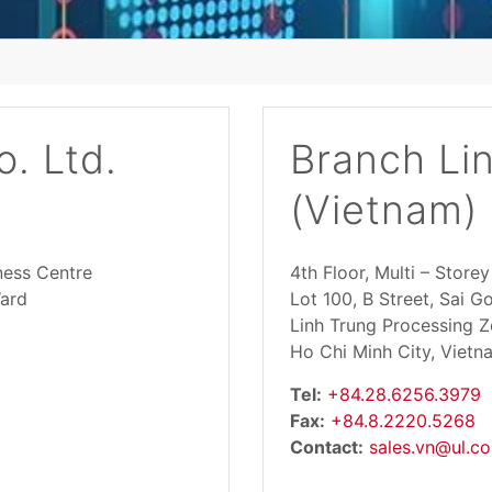
. Ltd.
Branch Li
(Vietnam) 
ness Centre
4th Floor, Multi – Store
Ward
Lot 100, B Street, Sai G
Linh Trung Processing Z
Ho Chi Minh City, Vietn
Tel:
+84.28.6256.3979
Fax:
+84.8.2220.5268
Contact:
sales.vn@ul.c