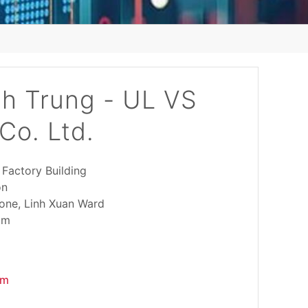
nh Trung - UL VS
Co. Ltd.
y Factory Building
on
one, Linh Xuan Ward
am
om