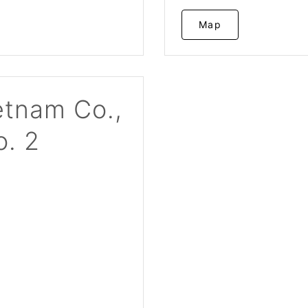
Map
etnam Co.,
o. 2