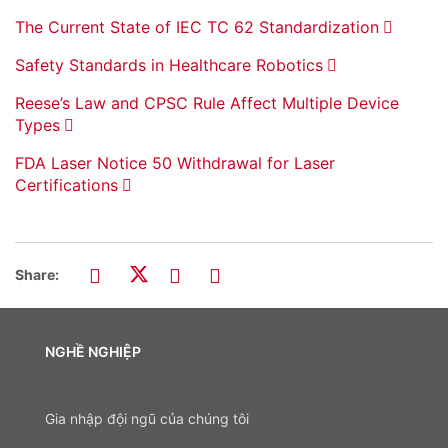
The Current State of IEC TC 62 Standardization
Safety Standards in Healthcare Robotics
Reese’s Law and CPSC Rule Affect Multiple Device
Types
FDA Laser Notice 50 Withdrawal for Laser
Certifications
Share:
NGHỀ NGHIỆP
Gia nhập đội ngũ của chúng tôi