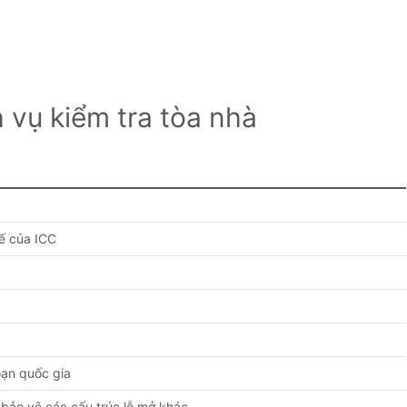
 vụ kiểm tra tòa nhà
ế của ICC
oạn quốc gia
 bảo vệ các cấu trúc lỗ mở khác