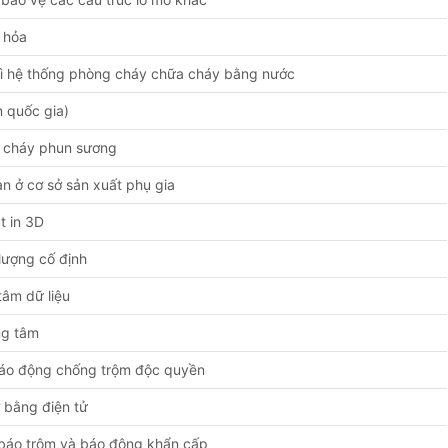
u hỏa
trì hệ thống phòng cháy chữa cháy bằng nước
n quốc gia)
a cháy phun sương
àn ở cơ sở sản xuất phụ gia
t in 3D
 lượng cố định
tâm dữ liệu
ng tâm
 báo động chống trộm độc quyền
ở bằng điện tử
g báo trộm và báo động khẩn cấp