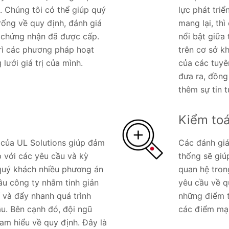
. Chúng tôi có thể giúp quý
lực phát triể
rống về quy định, đánh giá
mang lại, th
c chứng nhận đã được cấp.
nổi bật giữa
trì các phương pháp hoạt
trên cơ sở k
lưới giá trị của mình.
của các tuyê
đưa ra, đồng
thêm sự tin 
Kiểm toá
 của UL Solutions giúp đảm
Các đánh giá
 với các yêu cầu và kỳ
thống sẽ giú
 quý khách nhiều phương án
quan hệ tron
ầu công ty nhằm tinh giản
yêu cầu về q
í và đẩy nhanh quá trình
những điểm t
ầu. Bên cạnh đó, đội ngũ
các điểm mạn
 am hiểu về quy định. Đây là