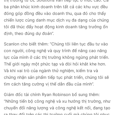
thị trường từ UL Solutions vẫn tiếp tục ở mức cao. Cả
ba phân khúc kinh doanh trên tất cả các khu vực đều
đóng góp đồng đều vào doanh thu, qua đó cho thấy
chiến lược cùng danh mục dịch vụ đa dạng của chúng
tôi đã thúc đẩy hoạt động kinh doanh tăng trưởng ổn
định, theo đúng dự đoán”.
Scanlon cho biết thêm: “Chúng tôi liên tục đầu tư vào
con người, công nghệ và quy trình để nâng cao năng
lực của mình ở các thị trường không ngừng phát triển.
Thế giới ngày một phức tạp và đòi hỏi khắt khe hơn.
Và khi vai trò của ngành thử nghiệm, kiểm tra và
chứng nhận sản phẩm tiếp tục phát triển, chúng tôi sẽ
tìm cách tăng cường vị thế dẫn đầu của mình”.
Giám đốc tài chính Ryan Robinson bổ sung thêm:
“Những tiến bộ công nghệ và xu hướng thị trường, như
chuyển đổi năng lượng và công nghệ kết nối, đang tạo
ra thay đổi trên các thị trường cuối mà chúng tôi phục