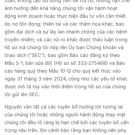
toán; không tạo đủ dòng tiền để trả nợ; những hạn chế
ảnh hưởng đến khả năng chúng tôi vận hành hoạt
động kinh doanh hoặc thực hiện đầu tư vốn cần thiết
do nợ tồn đọng; thiên tai và các thảm họa khác, bao
gồm đại dịch và sự lây lan nhanh chóng của các bệnh
truyền nhiễm; và các rủi ro khác được thảo luận trong
hồ sơ mà chúng tôi nộp lên Ủy ban Chứng khoán và
Giao dịch (“SEC”), bao gồm Báo cáo đăng ký theo
Mẫu S-1, bản sửa đổi (Hồ sơ số 333-275468) và Báo
cáo hàng quý theo Mẫu 10-Q cho quý kết thúc vào
ngày 31 tháng 3 năm 2024, cũng như các yếu tố khác
được mô tả tùy vào thời điểm trong hồ sơ của chúng
tôi gửi lên SEC.
Nguyên văn tất cả các tuyên bố hướng tới tương lai
của chúng tôi hoặc những người hành động thay mặt
chúng tôi đều rõ ràng bị hạn chế bởi các tuyên bố cẩn
trọng nêu trên. Xin cảnh báo rằng bạn không nên phụ