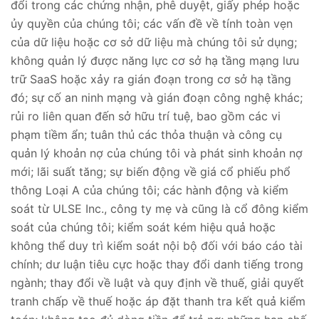
đổi trong các chứng nhận, phê duyệt, giấy phép hoặc
ủy quyền của chúng tôi; các vấn đề về tính toàn vẹn
của dữ liệu hoặc cơ sở dữ liệu mà chúng tôi sử dụng;
không quản lý được năng lực cơ sở hạ tầng mạng lưu
trữ SaaS hoặc xảy ra gián đoạn trong cơ sở hạ tầng
đó; sự cố an ninh mạng và gián đoạn công nghệ khác;
rủi ro liên quan đến sở hữu trí tuệ, bao gồm các vi
phạm tiềm ẩn; tuân thủ các thỏa thuận và công cụ
quản lý khoản nợ của chúng tôi và phát sinh khoản nợ
mới; lãi suất tăng; sự biến động về giá cổ phiếu phổ
thông Loại A của chúng tôi; các hành động và kiểm
soát từ ULSE Inc., công ty mẹ và cũng là cổ đông kiểm
soát của chúng tôi; kiểm soát kém hiệu quả hoặc
không thể duy trì kiểm soát nội bộ đối với báo cáo tài
chính; dư luận tiêu cực hoặc thay đổi danh tiếng trong
ngành; thay đổi về luật và quy định về thuế, giải quyết
tranh chấp về thuế hoặc áp đặt thanh tra kết quả kiểm